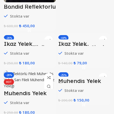
Bondid Reflektörlü
Yelek
Stokta var
₺
450,00
₺
600,00
-28%
-44%
İkaz Yelek
İkaz Yelek
HOT
Mühendis Fileli
Reflektörlü Siyah
Turuncu
Stokta var
Stokta var
₺
180,00
₺
79,00
₺
250,00
₺
140,00
-28%
-25%
Mühendis Yelek
HOT
Turuncu
Stokta var
Mühendis Yelek
Fileli Sarı
₺
150,00
₺
200,00
Stokta var
₺
180,00
₺
250,00