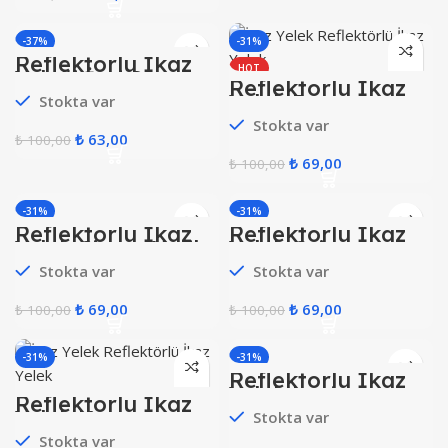
-37%
-31%
Reflektörlü İkaz
HOT
Yeleği İşçi Sarı (
Reflektörlü İkaz
Ekonomik )
Yelek Beyaz
Stokta var
Stokta var
₺
63,00
₺
100,00
₺
69,00
₺
100,00
-31%
-31%
Reflektörlü İkaz
Reflektörlü İkaz
HOT
HOT
Yelek Çimen Yeşil
Yelek Gri
Stokta var
Stokta var
₺
69,00
₺
69,00
₺
100,00
₺
100,00
-31%
-31%
Reflektörlü İkaz
HOT
Yelek Lacivert
Reflektörlü İkaz
Yelek Kırmızı
Stokta var
Stokta var