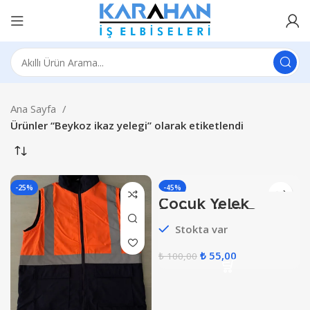
Ana Sayfa
Ürünler “Beykoz ikaz yelegi” olarak etiketlendi
-25%
-45%
Çocuk Yelek
HOT
Reflektörlü Beyaz
Stokta var
₺
55,00
₺
100,00