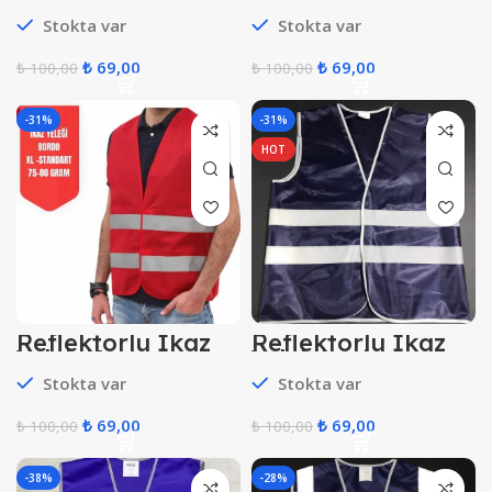
Yelek Çimen Yeşil
Yelek Gri
Stokta var
Stokta var
₺
69,00
₺
69,00
₺
100,00
₺
100,00
-31%
-31%
HOT
Reflektörlü İkaz
Reflektörlü İkaz
Yelek Kırmızı
Yelek Lacivert
Stokta var
Stokta var
₺
69,00
₺
69,00
₺
100,00
₺
100,00
-38%
-28%