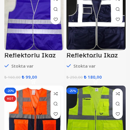
Reflektörlü İkaz
Reflektörlü İkaz
Yelek Mor
Yelek Mühendis (
Larcivet )
Stokta var
Stokta var
₺
99,00
₺
180,00
₺
160,00
₺
250,00
-20%
-25%
HOT