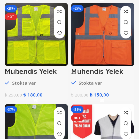
-28%
-25%
HOT
Mühendis Yelek
Mühendis Yelek
Fileli Sarı
Turuncu
Stokta var
Stokta var
₺
180,00
₺
150,00
₺
250,00
₺
200,00
-37%
-31%
HOT