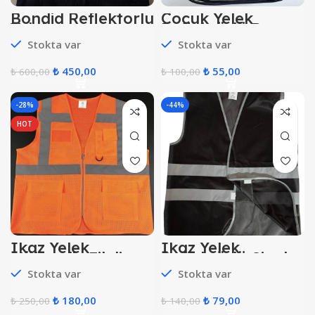
Bondid Reflektörlü
Çocuk Yelek
Yelek
Reflektörlü Beyaz
Stokta var
Stokta var
₺
450,00
₺
55,00
₺
600,00
₺
100,00
-28%
-44%
HOT
İkaz Yelek
İkaz Yelek
Mühendis Fileli
Reflektörlü Siyah
Turuncu
Stokta var
Stokta var
₺
180,00
₺
79,00
₺
250,00
₺
140,00