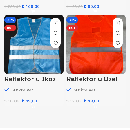
₺
160,00
₺
80,00
₺
200,00
₺
130,00
-31%
-48%
HOT
HOT
Reflektörlü İkaz
Reflektörlü Özel
Yelek Turkuaz
Güvenlik Yelek (
Turuncu Renk )
Stokta var
Stokta var
₺
69,00
₺
99,00
₺
100,00
₺
190,00