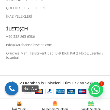
ÇOCUK GEZİ YELEKLERİ
İKAZ YELEKLERİ
İLETİŞİM
+90 532 265 6586
info@karahaniselbiseleri.com
Oruçreis Mah. Tekstilkent Cad. B-9 Blok Kat:2 No:62 Esenler /
İstanbul
© 2023 Karahan İş Elbiseleri. Tüm Hakları Saklıdır.
1
Hızlı Ara
İkaz Yeleği
Mühendis Yelekleri
Çocuk Yelekleri