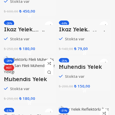
Stokta var
₺
450,00
₺
600,00
-28%
-44%
İkaz Yelek
İkaz Yelek
HOT
Mühendis Fileli
Reflektörlü Siyah
Turuncu
Stokta var
Stokta var
₺
180,00
₺
79,00
₺
250,00
₺
140,00
-28%
-25%
Mühendis Yelek
HOT
Turuncu
Stokta var
Mühendis Yelek
Fileli Sarı
₺
150,00
₺
200,00
Stokta var
₺
180,00
₺
250,00
-37%
-31%