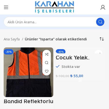
Ana Sayfa
Ürünler “Isparta” olarak etiketlendi
-25%
-45%
Çocuk Yelek
HOT
Reflektörlü Beyaz
Stokta var
₺
55,00
₺
100,00
Bondid Reflektörlü
Yelek