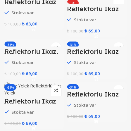
Reflektörlü İkaz
HOT
Yeleği İşçi Sarı (
Reflektörlü İkaz
Ekonomik )
Yelek Beyaz
Stokta var
Stokta var
₺
63,00
₺
100,00
₺
69,00
₺
100,00
-31%
-31%
Reflektörlü İkaz
Reflektörlü İkaz
HOT
HOT
Yelek Çimen Yeşil
Yelek Gri
Stokta var
Stokta var
₺
69,00
₺
69,00
₺
100,00
₺
100,00
-31%
-31%
Reflektörlü İkaz
HOT
Yelek Lacivert
Reflektörlü İkaz
Yelek Kırmızı
Stokta var
Stokta var
₺
69,00
₺
100,00
₺
69,00
₺
100,00