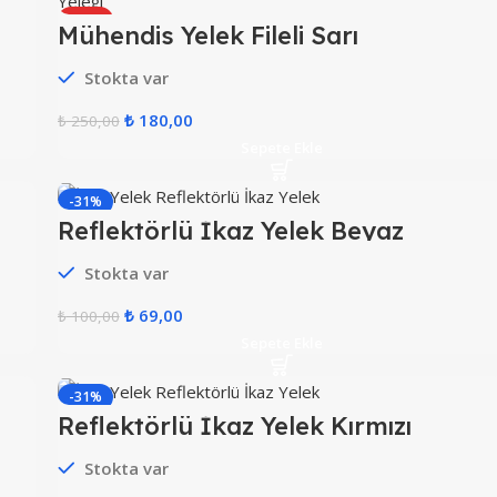
HOT
Mühendis Yelek Fileli Sarı
Stokta var
₺
180,00
₺
250,00
Sepete Ekle
-31%
Reflektörlü İkaz Yelek Beyaz
HOT
Stokta var
₺
69,00
₺
100,00
Sepete Ekle
-31%
Reflektörlü İkaz Yelek Kırmızı
Stokta var