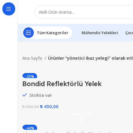
Tüm Kategoriler
Mühendis Yelekleri
Çocu
Ana Sayfa
Ürünler “yönetici ikaz yelegi” olarak et
-25%
Bondid Reflektörlü Yelek
Stokta var
₺
450,00
₺
600,00
Sepete Ekle
-44%