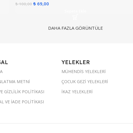
₺
69,00
₺
100,00
Sepete Ekle
DAHA FAZLA GÖRÜNTÜLE
SAL
YELEKLER
DA
MÜHENDİS YELEKLERİ
NLATMA METNİ
ÇOCUK GEZİ YELEKLERİ
E GİZLİLİK POLİTİKASI
İKAZ YELEKLERİ
L VE İADE POLİTİKASI