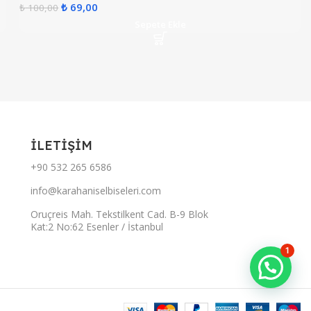
₺
69,00
₺
100,00
Sepete Ekle
İLETİŞİM
+90 532 265 6586
info@karahaniselbiseleri.com
Oruçreis Mah. Tekstilkent Cad. B-9 Blok
Kat:2 No:62 Esenler / İstanbul
1