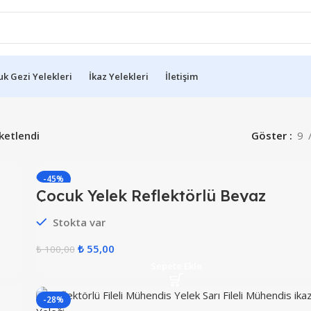
k Gezi Yelekleri
İkaz Yelekleri
İletişim
iketlendi
Göster
9
-45%
Çocuk Yelek Reflektörlü Beyaz
HOT
Stokta var
₺
55,00
₺
100,00
Sepete Ekle
-28%