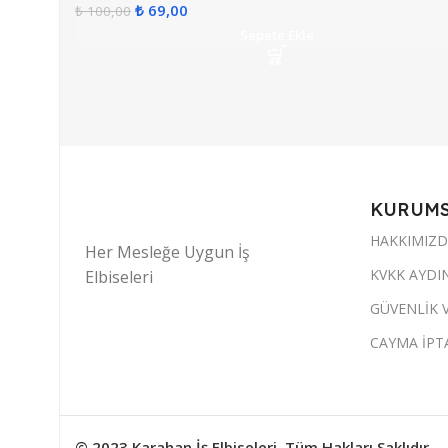
₺
69,00
₺
100,00
Sepete Ekle
KURUM
HAKKIMIZ
Her Mesleğe Uygun İş
KVKK AYDI
Elbiseleri
GÜVENLİK V
CAYMA İPTA
© 2023 Karahan İş Elbiseleri. Tüm Hakları Saklıdır.