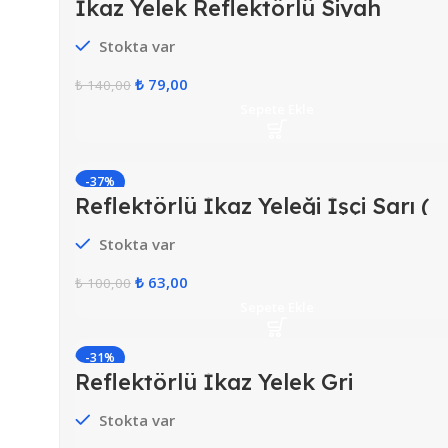
İkaz Yelek Reflektörlü Siyah
Stokta var
₺
79,00
₺
140,00
Sepete Ekle
-37%
Reflektörlü İkaz Yeleği İşçi Sarı (
Ekonomik )
Stokta var
₺
63,00
₺
100,00
Sepete Ekle
-31%
Reflektörlü İkaz Yelek Gri
HOT
Stokta var