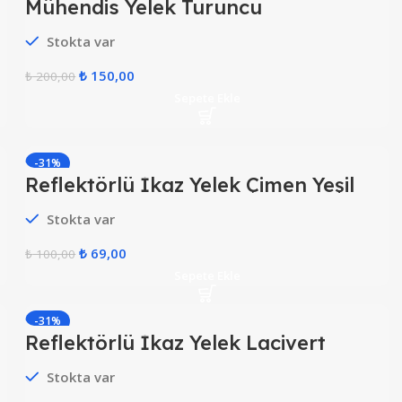
Mühendis Yelek Turuncu
Stokta var
₺
150,00
₺
200,00
Sepete Ekle
-31%
Reflektörlü İkaz Yelek Çimen Yeşil
HOT
Stokta var
₺
69,00
₺
100,00
Sepete Ekle
-31%
Reflektörlü İkaz Yelek Lacivert
HOT
Stokta var